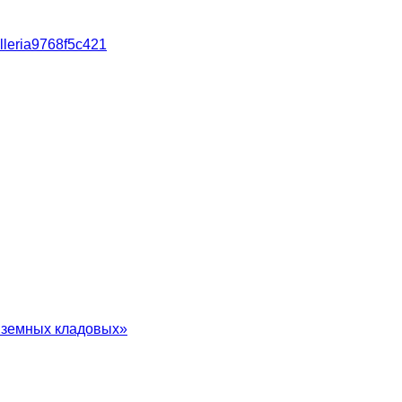
alleria9768f5c421
в земных кладовых»