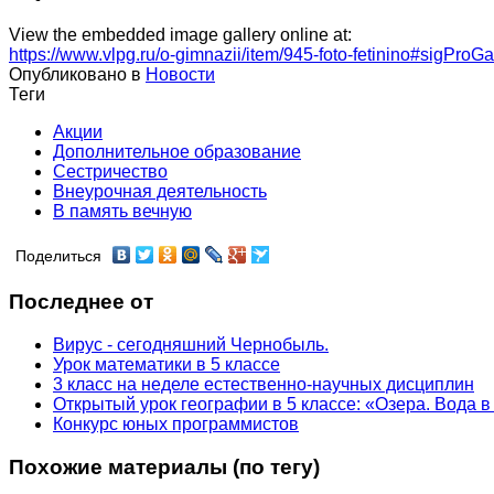
View the embedded image gallery online at:
https://www.vlpg.ru/o-gimnazii/item/945-foto-fetinino#sigProG
Опубликовано в
Новости
Теги
Акции
Дополнительное образование
Сестричество
Внеурочная деятельность
В память вечную
Поделиться
Последнее от
Вирус - сегодняшний Чернобыль.
Урок математики в 5 классе
3 класс на неделе естественно-научных дисциплин
Открытый урок географии в 5 классе: «Озера. Вода 
Конкурс юных программистов
Похожие материалы (по тегу)