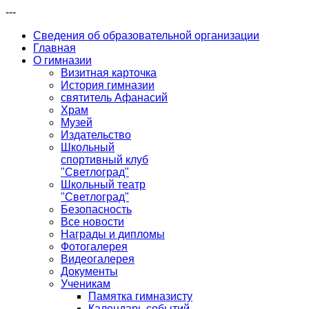
---
Сведения об образовательной организации
Главная
О гимназии
Визитная карточка
История гимназии
святитель Афанасий
Храм
Музей
Издательство
Школьный
спортивный клуб
"Светлоград"
Школьный театр
"Светлоград"
Безопасность
Все новости
Награды и дипломы
Фотогалерея
Видеогалерея
Документы
Ученикам
Памятка гимназисту
Календарь событий