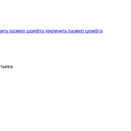
увеличить размер шрифта
тьева.