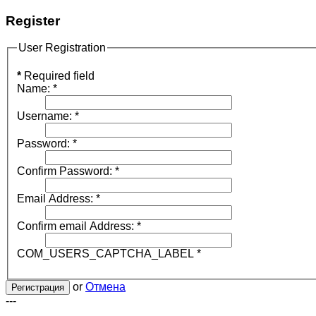
Register
User Registration
*
Required field
Name:
*
Username:
*
Password:
*
Confirm Password:
*
Email Address:
*
Confirm email Address:
*
COM_USERS_CAPTCHA_LABEL
*
or
Отмена
Регистрация
---