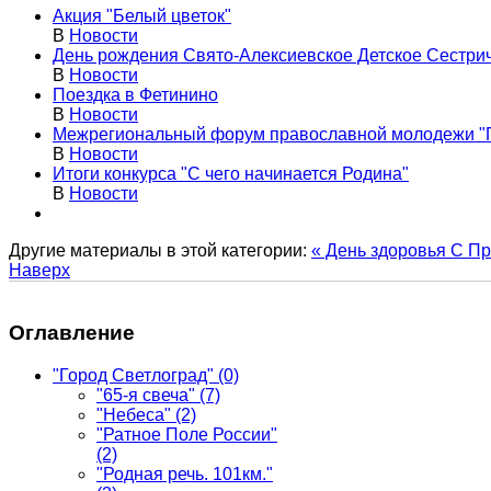
Акция "Белый цветок"
В
Новости
День рождения Свято-Алексиевское Детское Сестрич
В
Новости
Поездка в Фетинино
В
Новости
Межрегиональный форум православной молодежи "
В
Новости
Итоги конкурса "С чего начинается Родина"
В
Новости
Другие материалы в этой категории:
« День здоровья
С Пр
Наверх
Оглавление
"Город Светлоград"
(0)
"65-я свеча"
(7)
"Небеса"
(2)
"Ратное Поле России"
(2)
"Родная речь. 101км."