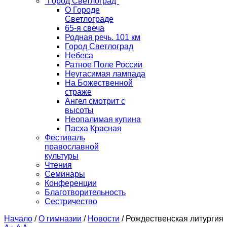
"Город Светлоград"
О Городе
Светлограде
65-я свеча
Родная речь. 101 км
Город Светлоград
Небеса
Ратное Поле России
Неугасимая лампада
На Божественной
страже
Ангел смотрит с
высоты
Неопалимая купина
Пасха Красная
Фестиваль
православной
культуры
Чтения
Семинары
Конференции
Благотворительность
Сестричество
Начало
/
О гимназии
/
Новости
/
Рождественская литургия