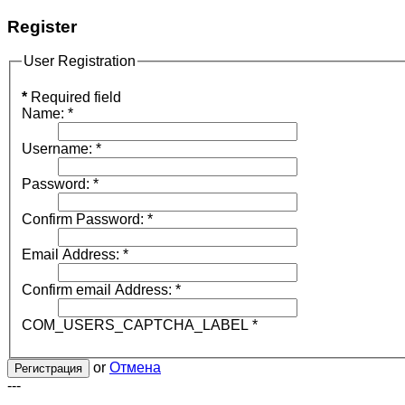
Register
User Registration
*
Required field
Name:
*
Username:
*
Password:
*
Confirm Password:
*
Email Address:
*
Confirm email Address:
*
COM_USERS_CAPTCHA_LABEL
*
or
Отмена
Регистрация
---