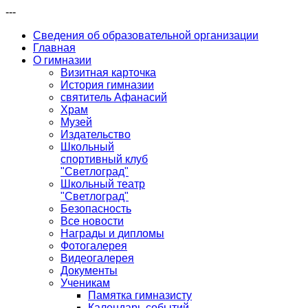
---
Сведения об образовательной организации
Главная
О гимназии
Визитная карточка
История гимназии
святитель Афанасий
Храм
Музей
Издательство
Школьный
спортивный клуб
"Светлоград"
Школьный театр
"Светлоград"
Безопасность
Все новости
Награды и дипломы
Фотогалерея
Видеогалерея
Документы
Ученикам
Памятка гимназисту
Календарь событий