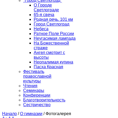
"Город Светлоград"
О Городе
Светлограде
65-я свеча
Родная речь. 101 км
Город Светлоград
Небеса
Ратное Поле России
Неугасимая лампада
На Божественной
страже
Ангел смотрит с
высоты
Неопалимая купина
Пасха Красная
Фестиваль
православной
культуры
Чтения
Семинары
Конференции
Благотворительность
Сестричество
Начало
/
О гимназии
/
Фотогалерея