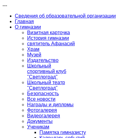
---
Сведения об образовательной организации
Главная
О гимназии
Визитная карточка
История гимназии
святитель Афанасий
Храм
Музей
Издательство
Школьный
спортивный клуб
"Светлоград"
Школьный театр
"Светлоград"
Безопасность
Все новости
Награды и дипломы
Фотогалерея
Видеогалерея
Документы
Ученикам
Памятка гимназисту
Календарь событий