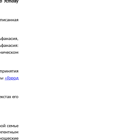
о Уставу
аписанная
Афанасия,
Афанасия:
дническом
 принятия
ммы
«Город
кстах его
вой семье
лигентным
юношеские