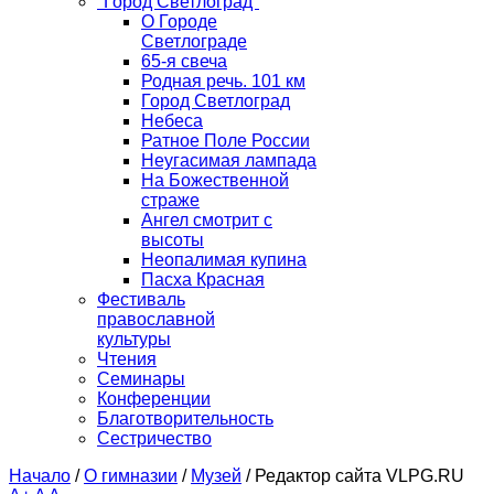
"Город Светлоград"
О Городе
Светлограде
65-я свеча
Родная речь. 101 км
Город Светлоград
Небеса
Ратное Поле России
Неугасимая лампада
На Божественной
страже
Ангел смотрит с
высоты
Неопалимая купина
Пасха Красная
Фестиваль
православной
культуры
Чтения
Семинары
Конференции
Благотворительность
Сестричество
Начало
/
О гимназии
/
Музей
/
Редактор сайта VLPG.RU