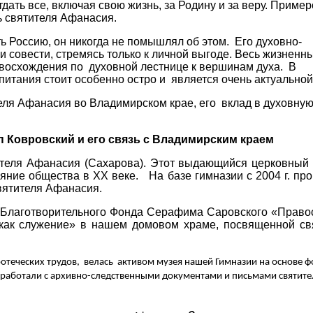
тдать все, включая свою жизнь, за Родину и за веру. Приме
ь святителя Афанасия.
ь Россию, он никогда не помышлял об этом.
Его духовно-
 совести, стремясь только к личной выгоде. Весь жизненны
 восхождения по
духовной лестнице к вершинам духа.
В
итания стоит особенно остро и
является очень актуальной
еля Афанасия во Владимирском крае, его
вклад в духовную
п Ковровский и его связь с Владимирским краем
ителя Афанасия (Сахарова). Этот выдающийся церковный 
ояние общества в ХХ веке.
На базе гимназии с 2004 г. пр
вятителя Афанасия.
нд Благотворительного Фонда Серафима Саровского «Прав
 как служение» в нашем домовом храме, посвященной св
оотеческих трудов,
велась
активом музея нашей Гимназии на основе 
 работали с архивно-следственными документами и письмами святите