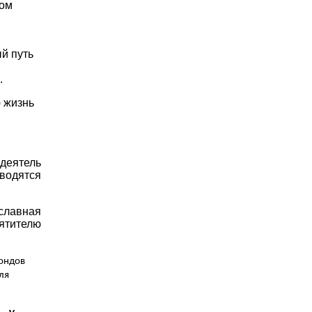
ром
й путь
.
 жизнь
деятель
оводятся
ославная
ятителю
фондов
ля