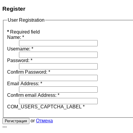
Register
User Registration
*
Required field
Name:
*
Username:
*
Password:
*
Confirm Password:
*
Email Address:
*
Confirm email Address:
*
COM_USERS_CAPTCHA_LABEL
*
or
Отмена
Регистрация
---