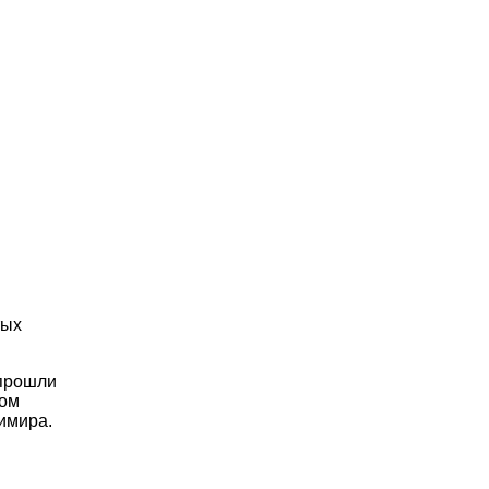
тых
 прошли
ком
имира.