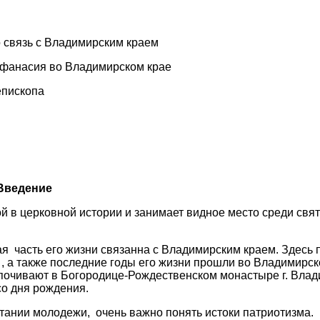
о связь с Владимирским краем
Афанасия во Владимирском крае
епископа
Введение
й в церковной истории и занимает видное место среди свя
ая
часть его жизни связанна с Владимирским краем. Здесь
й , а также последние годы его жизни прошли во Владимирс
 почивают в Богородице-Рождественском монастыре г. Влад
 со дня рождения.
итании молодежи,
очень важно понять истоки патриотизма.