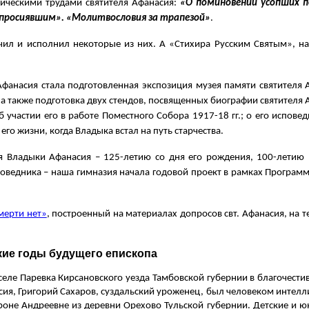
гическими трудами святителя Афанасия:
«О поминовении усопших п
й просиявшим». «Молитвословия за трапезой»
.
чил и исполнил некоторые из них. А «Стихира Русским Святым», н
фанасия стала подготовленная экспозиция музея памяти святителя 
., а также подготовка двух стендов, посвященных биографии святителя 
б участии его в работе Поместного Собора 1917-18 гг.; о его испове
его жизни, когда Владыка встал на путь старчества.
ея Владыки Афанасия – 125-летию со дня его рождения, 100-летию
оведника – наша гимназия начала годовой проект в рамках Програ
смерти нет»
, построенный на материалах допросов свт. Афанасия, на те
кие годы будущего епископа
селе Паревка Кирсановского уезда Тамбовской губернии в благочести
ия, Григорий Сахаров, суздальский уроженец, был человеком интел
роне Андреевне из деревни Орехово Тульской губернии. Детские и 