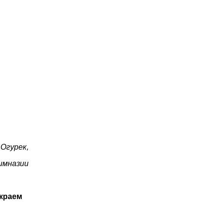
 Огурек,
имназии
 краем