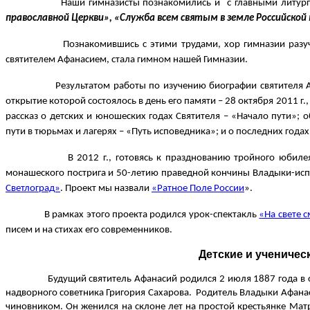
Наши гимназисты познакомились и
с главными литур
православной Церкви», «Служба всем святым в земле Российско
Познакомившись с этими трудами, хор гимназии разу
святителем Афанасием, стала гимном нашей Гимназии.
Результатом работы по изучению биографии святителя А
открытие которой состоялось в день его памяти – 28 октября 2011 г
рассказ о детских и юношеских годах Святителя – «Начало пути»; о
пути в тюрьмах и лагерях – «Путь исповедника»; и о последних годах 
В 2012 г., готовясь к празднованию тройного юбил
монашеского пострига и 50-летию праведной кончины Владыки-исп
Светлоград»
. Проект мы назвали
«Ратное Поле России
».
В рамках этого проекта родился урок-спектакль
«На свете 
писем и на стихах его современников.
Детские и ученичес
Будущий святитель Афанасий родился 2 июля 1887 года в 
надворного советника Григория Сахарова.
Родитель Владыки Афанас
чиновником. Он женился на склоне лет на простой крестьянке Мат