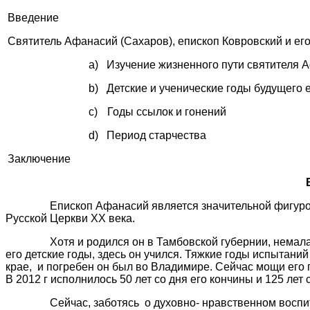
Введение
Святитель Афанасий (Сахаров), епископ Ковровский и ег
a)
Изучение жизненного пути святителя 
b)
Детские и ученические годы будущего 
c)
Годы ссылок и гонений
d)
Период старчества
Заключение
Епископ Афанасий является значительной фигуро
Русской Церкви ХХ века.
Хотя и родился он в Тамбовской губернии, немал
его детские годы, здесь он учился. Тяжкие годы испытани
крае,
и погребен он был во Владимире. Сейчас мощи его
В 2012 г исполнилось 50 лет со дня его кончины и 125 лет
Сейчас, заботясь
о духовно- нравственном восп