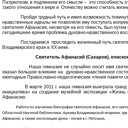
Патриотизм, в подлинном его смысле –
это способность о
такого отношения к вере и
Отечеству можно считать жизн
Пройдя трудный путь и имея возможность покинут
нравственные идеалы не позволяли ему поступать вопреки
святителя Афанасия, несмотря на его тяжесть, был путем
сегодняшнее время проблема духовно-нравственного восп
Постараемся
проследить жизненный путь святит
Владимирского края в ХХ веке.
Святитель Афанасий (Сахаров), еписко
Наша гимназия не случайно носит имя свят
оказал большое влияние на
духовно-нравственное сост
ежегодные Православно-педагогические чтения памяти с
В марте 2011 г. наша гимназия выиграла гра
инициатива» на создание музейной экспозиции «Жизнь
Афанасию.
Работа по изучению биографии святителя Афанасия, его свят
Областной Научной библиотеки, Архива Владимирской епархии, где
Афанасия, а также экспозиции дома – музея в г. Петушки,