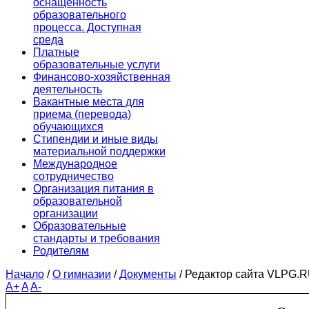
оснащенность
образовательного
процесса. Доступная
среда
Платные
образовательные услуги
Финансово-хозяйственная
деятельность
Вакантные места для
приема (перевода)
обучающихся
Стипендии и иные виды
материальной поддержки
Международное
сотрудничество
Организация питания в
образовательной
организации
Образовательные
стандарты и требования
Родителям
Начало
/
О гимназии
/
Документы
/
Редактор сайта VLPG.
A+
A
A-