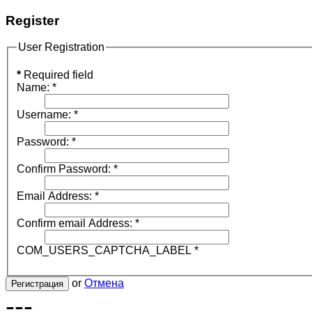
Register
User Registration
*
Required field
Name:
*
Username:
*
Password:
*
Confirm Password:
*
Email Address:
*
Confirm email Address:
*
COM_USERS_CAPTCHA_LABEL
*
or
Отмена
Регистрация
---