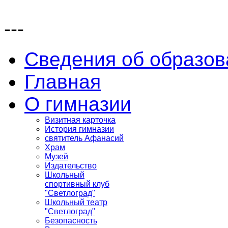
---
Сведения об образов
Главная
О гимназии
Визитная карточка
История гимназии
святитель Афанасий
Храм
Музей
Издательство
Школьный
спортивный клуб
"Светлоград"
Школьный театр
"Светлоград"
Безопасность