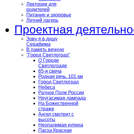
Лектории для
родителей
Питание и здоровье
Летний лагерь
Проектная деятельно
Зову я в душу
Серафима
В память вечную
"Город Светлоград"
О Городе
Светлограде
65-я свеча
Родная речь. 101 км
Город Светлоград
Небеса
Ратное Поле России
Неугасимая лампада
На Божественной
страже
Ангел смотрит с
высоты
Неопалимая купина
Пасха Красная