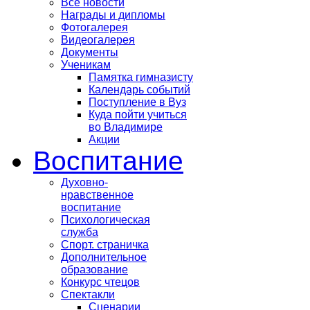
Все новости
Награды и дипломы
Фотогалерея
Видеогалерея
Документы
Ученикам
Памятка гимназисту
Календарь событий
Поступление в Вуз
Куда пойти учиться
во Владимире
Акции
Воспитание
Духовно-
нравственное
воспитание
Психологическая
служба
Спорт. страничка
Дополнительное
образование
Конкурс чтецов
Спектакли
Сценарии