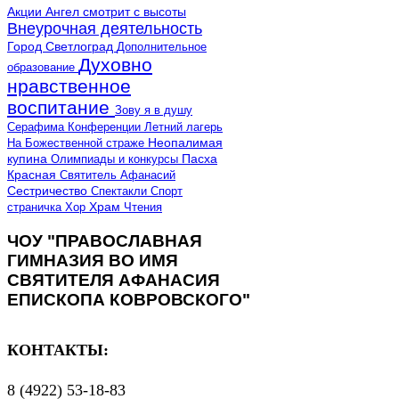
Акции
Ангел смотрит с высоты
Внеурочная деятельность
Город Светлоград
Дополнительное
Духовно
образование
нравственное
воспитание
Зову я в душу
Серафима
Конференции
Летний лагерь
Неопалимая
На Божественной страже
купина
Олимпиады и конкурсы
Пасха
Красная
Святитель Афанасий
Сестричество
Спектакли
Спорт
страничка
Хор
Храм
Чтения
ЧОУ "ПРАВОСЛАВНАЯ
ГИМНАЗИЯ ВО ИМЯ
СВЯТИТЕЛЯ АФАНАСИЯ
ЕПИСКОПА КОВРОВСКОГО"
КОНТАКТЫ:
8 (4922) 53-18-83