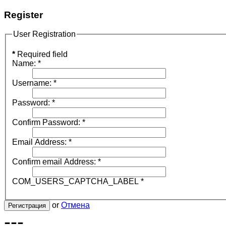
Register
User Registration
*
Required field
Name:
*
Username:
*
Password:
*
Confirm Password:
*
Email Address:
*
Confirm email Address:
*
COM_USERS_CAPTCHA_LABEL
*
or
Отмена
Регистрация
---