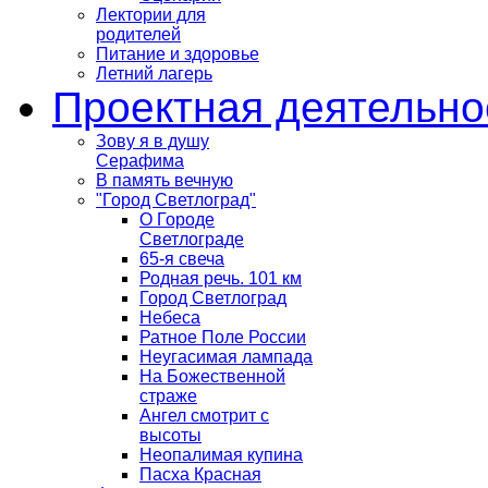
Лектории для
родителей
Питание и здоровье
Летний лагерь
Проектная деятельно
Зову я в душу
Серафима
В память вечную
"Город Светлоград"
О Городе
Светлограде
65-я свеча
Родная речь. 101 км
Город Светлоград
Небеса
Ратное Поле России
Неугасимая лампада
На Божественной
страже
Ангел смотрит с
высоты
Неопалимая купина
Пасха Красная