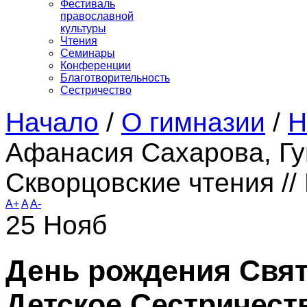
Фестиваль
православной
культуры
Чтения
Семинары
Конференции
Благотворительность
Сестричество
Начало
/
О гимназии
/
Н
Афанасия Сахарова, Гу
Скворцовские чтения /
A+
A
A-
25
Нояб
День рождения Свят
Детское Сестричест