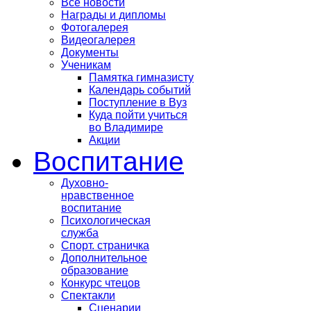
Все новости
Награды и дипломы
Фотогалерея
Видеогалерея
Документы
Ученикам
Памятка гимназисту
Календарь событий
Поступление в Вуз
Куда пойти учиться
во Владимире
Акции
Воспитание
Духовно-
нравственное
воспитание
Психологическая
служба
Спорт. страничка
Дополнительное
образование
Конкурс чтецов
Спектакли
Сценарии