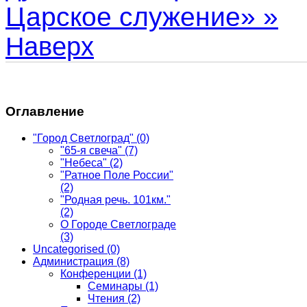
Царское служение» »
Наверх
Оглавление
"Город Светлоград"
(0)
"65-я свеча"
(7)
"Небеса"
(2)
"Ратное Поле России"
(2)
"Родная речь. 101км."
(2)
О Городе Светлограде
(3)
Uncategorised
(0)
Администрация
(8)
Конференции
(1)
Семинары
(1)
Чтения
(2)