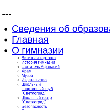
---
Сведения об образов
Главная
О гимназии
Визитная карточка
История гимназии
святитель Афанасий
Храм
Музей
Издательство
Школьный
спортивный клуб
"Светлоград"
Школьный театр
"Светлоград"
Безопасность