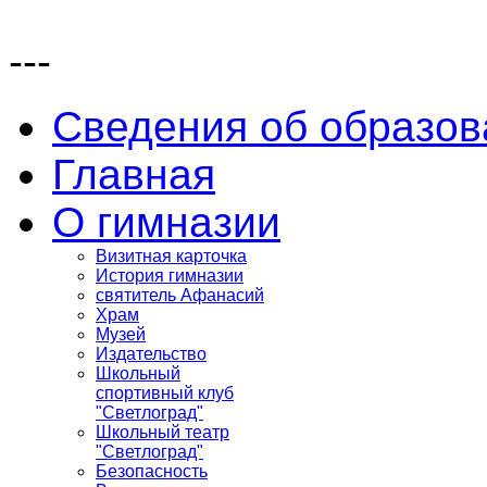
---
Сведения об образов
Главная
О гимназии
Визитная карточка
История гимназии
святитель Афанасий
Храм
Музей
Издательство
Школьный
спортивный клуб
"Светлоград"
Школьный театр
"Светлоград"
Безопасность