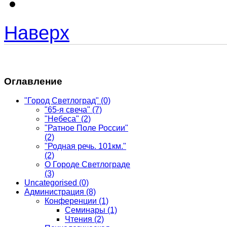
Наверх
Оглавление
"Город Светлоград"
(0)
"65-я свеча"
(7)
"Небеса"
(2)
"Ратное Поле России"
(2)
"Родная речь. 101км."
(2)
О Городе Светлограде
(3)
Uncategorised
(0)
Администрация
(8)
Конференции
(1)
Семинары
(1)
Чтения
(2)