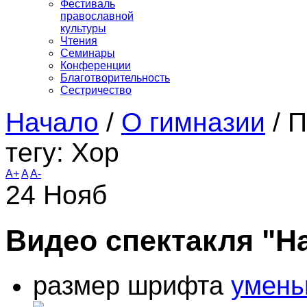
Фестиваль
православной
культуры
Чтения
Семинары
Конференции
Благотворительность
Сестричество
Начало
/
О гимназии
/
П
тегу: Хор
A+
A
A-
24
Нояб
Видео спектакля "На
размер шрифта
умень