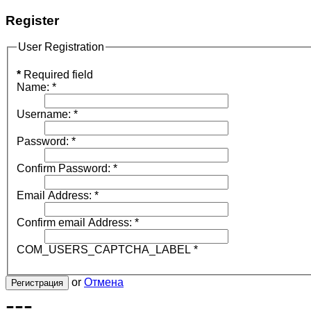
Register
User Registration
*
Required field
Name:
*
Username:
*
Password:
*
Confirm Password:
*
Email Address:
*
Confirm email Address:
*
COM_USERS_CAPTCHA_LABEL
*
or
Отмена
Регистрация
---