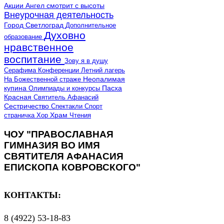
Акции
Ангел смотрит с высоты
Внеурочная деятельность
Город Светлоград
Дополнительное
Духовно
образование
нравственное
воспитание
Зову я в душу
Серафима
Конференции
Летний лагерь
Неопалимая
На Божественной страже
купина
Олимпиады и конкурсы
Пасха
Красная
Святитель Афанасий
Сестричество
Спектакли
Спорт
страничка
Хор
Храм
Чтения
ЧОУ "ПРАВОСЛАВНАЯ
ГИМНАЗИЯ ВО ИМЯ
СВЯТИТЕЛЯ АФАНАСИЯ
ЕПИСКОПА КОВРОВСКОГО"
КОНТАКТЫ:
8 (4922) 53-18-83