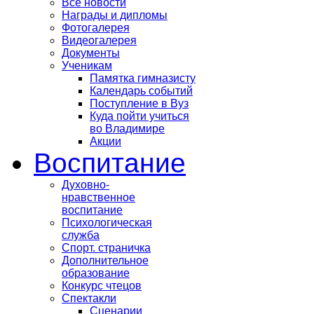
Все новости
Награды и дипломы
Фотогалерея
Видеогалерея
Документы
Ученикам
Памятка гимназисту
Календарь событий
Поступление в Вуз
Куда пойти учиться
во Владимире
Акции
Воспитание
Духовно-
нравственное
воспитание
Психологическая
служба
Спорт. страничка
Дополнительное
образование
Конкурс чтецов
Спектакли
Сценарии