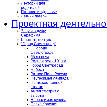
Лектории для
родителей
Питание и здоровье
Летний лагерь
Проектная деятельно
Зову я в душу
Серафима
В память вечную
"Город Светлоград"
О Городе
Светлограде
65-я свеча
Родная речь. 101 км
Город Светлоград
Небеса
Ратное Поле России
Неугасимая лампада
На Божественной
страже
Ангел смотрит с
высоты
Неопалимая купина
Пасха Красная