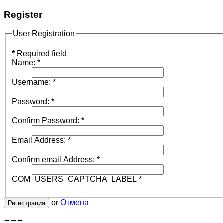
Register
User Registration
*
Required field
Name:
*
Username:
*
Password:
*
Confirm Password:
*
Email Address:
*
Confirm email Address:
*
COM_USERS_CAPTCHA_LABEL
*
or
Отмена
Регистрация
---