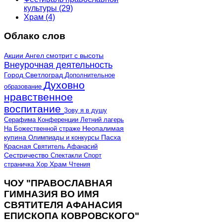
культуры
(29)
Храм
(4)
Облако слов
Акции
Ангел смотрит с высоты
Внеурочная деятельность
Город Светлоград
Дополнительное
Духовно
образование
нравственное
воспитание
Зову я в душу
Серафима
Конференции
Летний лагерь
Неопалимая
На Божественной страже
купина
Олимпиады и конкурсы
Пасха
Красная
Святитель Афанасий
Сестричество
Спектакли
Спорт
страничка
Хор
Храм
Чтения
ЧОУ "ПРАВОСЛАВНАЯ
ГИМНАЗИЯ ВО ИМЯ
СВЯТИТЕЛЯ АФАНАСИЯ
ЕПИСКОПА КОВРОВСКОГО"