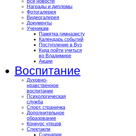
Все новости
Награды и дипломы
Фотогалерея
Видеогалерея
Документы
Ученикам
Памятка гимназисту
Календарь событий
Поступление в Вуз
Куда пойти учиться
во Владимире
Акции
Воспитание
Духовно-
нравственное
воспитание
Психологическая
служба
Спорт. страничка
Дополнительное
образование
Конкурс чтецов
Спектакли
Сценарии