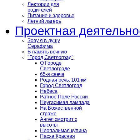
Лектории для
родителей
Питание и здоровье
Летний лагерь
Проектная деятельно
Зову я в душу
Серафима
В память вечную
"Город Светлоград"
О Городе
Светлограде
65-я свеча
Родная речь. 101 км
Город Светлоград
Небеса
Ратное Поле России
Неугасимая лампада
На Божественной
страже
Ангел смотрит с
высоты
Неопалимая купина
Пасха Красная