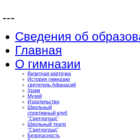
---
Сведения об образов
Главная
О гимназии
Визитная карточка
История гимназии
святитель Афанасий
Храм
Музей
Издательство
Школьный
спортивный клуб
"Светлоград"
Школьный театр
"Светлоград"
Безопасность