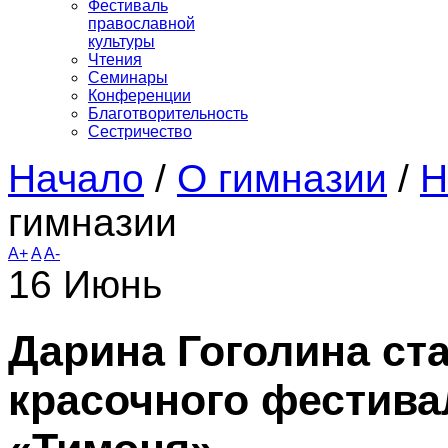
Фестиваль
православной
культуры
Чтения
Семинары
Конференции
Благотворительность
Сестричество
Начало
/
О гимназии
/
Н
гимназии
A+
A
A-
16
Июнь
Дарина Гоголина ст
красочного фестива