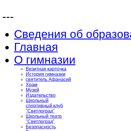
---
Сведения об образов
Главная
О гимназии
Визитная карточка
История гимназии
святитель Афанасий
Храм
Музей
Издательство
Школьный
спортивный клуб
"Светлоград"
Школьный театр
"Светлоград"
Безопасность