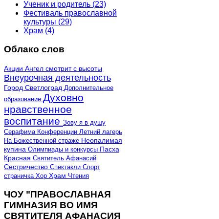
Ученик и родитель
(23)
Фестиваль православной
культуры
(29)
Храм
(4)
Облако слов
Акции
Ангел смотрит с высоты
Внеурочная деятельность
Город Светлоград
Дополнительное
Духовно
образование
нравственное
воспитание
Зову я в душу
Серафима
Конференции
Летний лагерь
Неопалимая
На Божественной страже
купина
Олимпиады и конкурсы
Пасха
Красная
Святитель Афанасий
Сестричество
Спектакли
Спорт
страничка
Хор
Храм
Чтения
ЧОУ "ПРАВОСЛАВНАЯ
ГИМНАЗИЯ ВО ИМЯ
СВЯТИТЕЛЯ АФАНАСИЯ