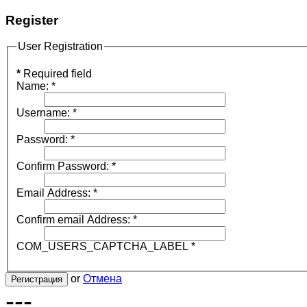
Register
User Registration
*
Required field
Name:
*
Username:
*
Password:
*
Confirm Password:
*
Email Address:
*
Confirm email Address:
*
COM_USERS_CAPTCHA_LABEL
*
or
Отмена
Регистрация
---