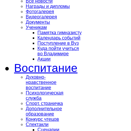
Все новости
Награды и дипломы
Фотогалерея
Видеогалерея
Документы
Ученикам
Памятка гимназисту
Календарь событий
Поступление в Вуз
Куда пойти учиться
во Владимире
Акции
Воспитание
Духовно-
нравственное
воспитание
Психологическая
служба
Спорт. страничка
Дополнительное
образование
Конкурс чтецов
Спектакли
Сценарии