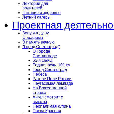
Лектории для
родителей
Питание и здоровье
Летний лагерь
Проектная деятельно
Зову я в душу
Серафима
В память вечную
"Город Светлоград"
О Городе
Светлограде
65-я свеча
Родная речь. 101 км
Город Светлоград
Небеса
Ратное Поле России
Неугасимая лампада
На Божественной
страже
Ангел смотрит с
высоты
Неопалимая купина
Пасха Красная