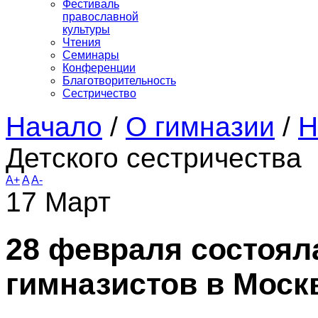
Фестиваль
православной
культуры
Чтения
Семинары
Конференции
Благотворительность
Сестричество
Начало
/
О гимназии
/
Н
Детского сестричества
A+
A
A-
17
Март
28 февраля состоял
гимназистов в Моск