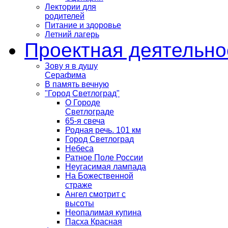
Лектории для
родителей
Питание и здоровье
Летний лагерь
Проектная деятельно
Зову я в душу
Серафима
В память вечную
"Город Светлоград"
О Городе
Светлограде
65-я свеча
Родная речь. 101 км
Город Светлоград
Небеса
Ратное Поле России
Неугасимая лампада
На Божественной
страже
Ангел смотрит с
высоты
Неопалимая купина
Пасха Красная