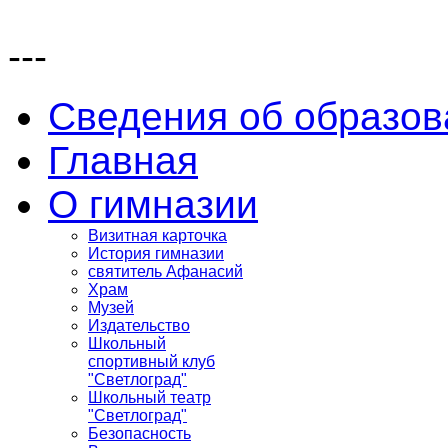
---
Сведения об образов
Главная
О гимназии
Визитная карточка
История гимназии
святитель Афанасий
Храм
Музей
Издательство
Школьный
спортивный клуб
"Светлоград"
Школьный театр
"Светлоград"
Безопасность