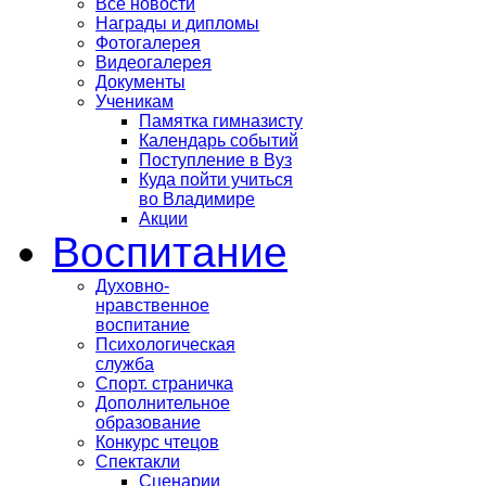
Все новости
Награды и дипломы
Фотогалерея
Видеогалерея
Документы
Ученикам
Памятка гимназисту
Календарь событий
Поступление в Вуз
Куда пойти учиться
во Владимире
Акции
Воспитание
Духовно-
нравственное
воспитание
Психологическая
служба
Спорт. страничка
Дополнительное
образование
Конкурс чтецов
Спектакли
Сценарии