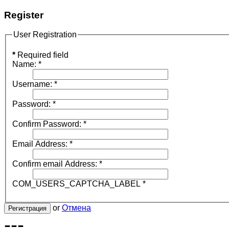
Register
User Registration
*
Required field
Name:
*
Username:
*
Password:
*
Confirm Password:
*
Email Address:
*
Confirm email Address:
*
COM_USERS_CAPTCHA_LABEL
*
or
Отмена
Регистрация
---