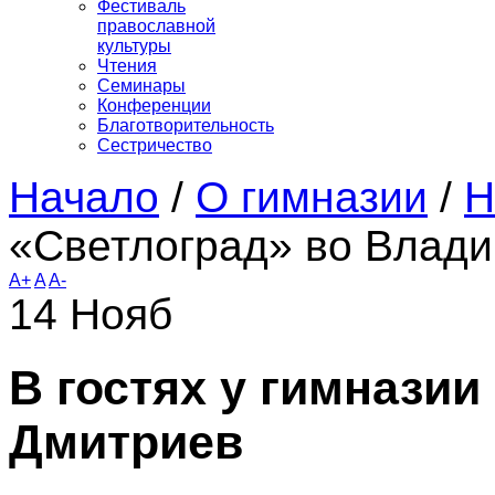
Фестиваль
православной
культуры
Чтения
Семинары
Конференции
Благотворительность
Сестричество
Начало
/
О гимназии
/
Н
«Светлоград» во Влад
A+
A
A-
14
Нояб
В гостях у гимназии
Дмитриев