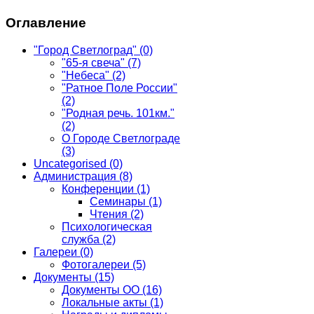
Оглавление
"Город Светлоград"
(0)
"65-я свеча"
(7)
"Небеса"
(2)
"Ратное Поле России"
(2)
"Родная речь. 101км."
(2)
О Городе Светлограде
(3)
Uncategorised
(0)
Администрация
(8)
Конференции
(1)
Семинары
(1)
Чтения
(2)
Психологическая
служба
(2)
Галереи
(0)
Фотогалереи
(5)
Документы
(15)
Документы ОО
(16)
Локальные акты
(1)