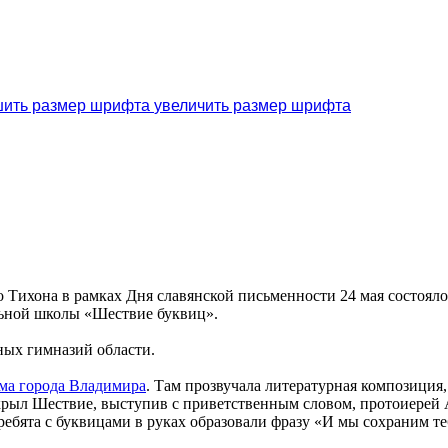
увеличить размер шрифта
Тихона в рамках Дня славянской письменности 24 мая состояло
льной школы «Шествие буквиц».
ных гимназий области.
ама города Владимира
. Там прозвучала литературная композиция,
крыл Шествие, выступив с приветственным словом, протоиерей
ебята с буквицами в руках образовали фразу «И мы сохраним те