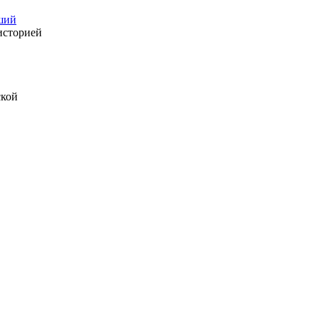
ший
историей
ской