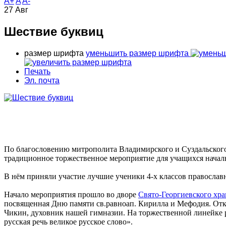
A+
A
A-
27
Авг
Шествие буквиц
размер шрифта
уменьшить размер шрифта
Печать
Эл. почта
По благословению митрополита Владимирского и Суздальского 
традиционное торжественное мероприятие для учащихся нача
В нём приняли участие лучшие ученики 4-х классов православ
Начало мероприятия прошло во дворе
Свято-Георгиевского хр
посвященная Дню памяти св.равноап. Кирилла и Мефодия. От
Чикин, духовник нашей гимназии. На торжественной линейке р
русская речь великое русское слово».