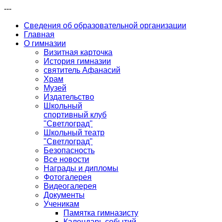
---
Сведения об образовательной организации
Главная
О гимназии
Визитная карточка
История гимназии
святитель Афанасий
Храм
Музей
Издательство
Школьный
спортивный клуб
"Светлоград"
Школьный театр
"Светлоград"
Безопасность
Все новости
Награды и дипломы
Фотогалерея
Видеогалерея
Документы
Ученикам
Памятка гимназисту
Календарь событий