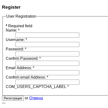
Register
User Registration
*
Required field
Name:
*
Username:
*
Password:
*
Confirm Password:
*
Email Address:
*
Confirm email Address:
*
COM_USERS_CAPTCHA_LABEL
*
or
Отмена
Регистрация
---