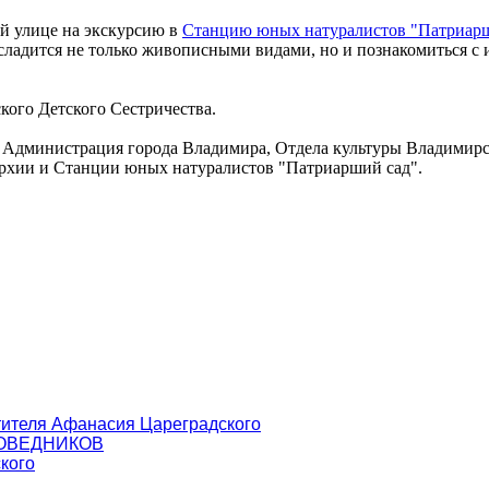
ой улице на экскурсию в
Станцию юных натуралистов "Патриар
сладится не только живописными видами, но и познакомиться с 
кого Детского Сестричества.
я Администрация города Владимира, Отдела культуры Владимир
архии и Станции юных натуралистов "Патриарший сад".
тителя Афанасия Цареградского
ПОВЕДНИКОВ
кого