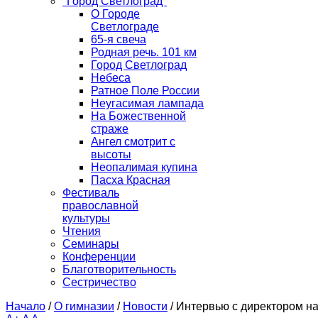
"Город Светлоград"
О Городе
Светлограде
65-я свеча
Родная речь. 101 км
Город Светлоград
Небеса
Ратное Поле России
Неугасимая лампада
На Божественной
страже
Ангел смотрит с
высоты
Неопалимая купина
Пасха Красная
Фестиваль
православной
культуры
Чтения
Семинары
Конференции
Благотворительность
Сестричество
Начало
/
О гимназии
/
Новости
/
Интервью с директором н