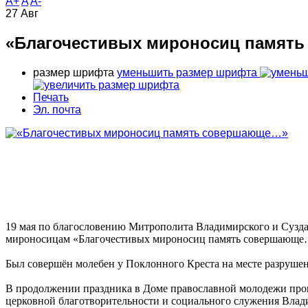
A+
A
A-
27
Авг
«Благочестивых мироносиц памят
размер шрифта
уменьшить размер шрифта
Печать
Эл. почта
19 мая по благословению Митрополита Владимирского и Сузд
мироносицам «Благочестивых мироносиц память совершающе
Был совершён молебен у Поклонного Креста на месте разруше
В продолжении праздника в Доме православной молодежи прош
церковной благотворительности и социального служения Влад