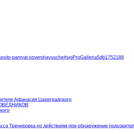
ronosits-pamyat-sovershayusche#sigProGalleria5db1752188
тителя Афанасия Цареградского
ПОВЕДНИКОВ
кого
асса
Тренировка по действиям при обнаружении подозрите