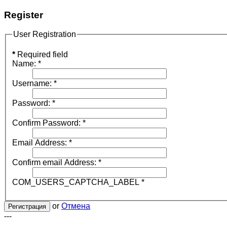
Register
User Registration
*
Required field
Name:
*
Username:
*
Password:
*
Confirm Password:
*
Email Address:
*
Confirm email Address:
*
COM_USERS_CAPTCHA_LABEL
*
or
Отмена
Регистрация
---