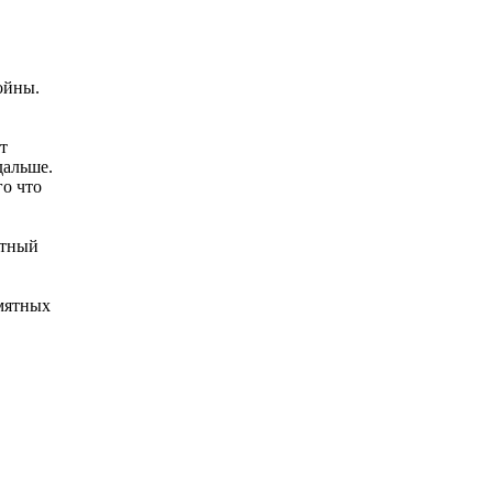
ойны.
т
дальше.
го что
стный
мятных