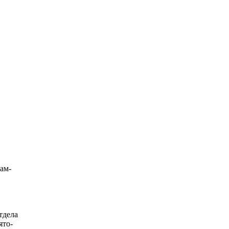
ам-
тдела
ято-