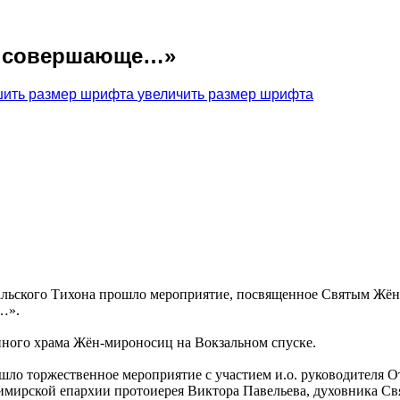
ь совершающе…»
увеличить размер шрифта
альского Тихона прошло мероприятие, посвященное Святым Жён
…».
нного храма Жён-мироносиц на Вокзальном спуске.
ло торжественное мероприятие с участием и.о. руководителя О
имирской епархии протоиерея Виктора Павельева, духовника Св