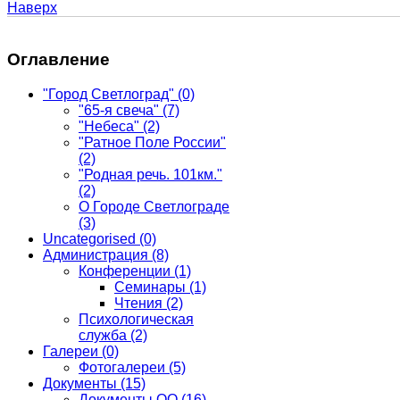
Наверх
Оглавление
"Город Светлоград"
(0)
"65-я свеча"
(7)
"Небеса"
(2)
"Ратное Поле России"
(2)
"Родная речь. 101км."
(2)
О Городе Светлограде
(3)
Uncategorised
(0)
Администрация
(8)
Конференции
(1)
Семинары
(1)
Чтения
(2)
Психологическая
служба
(2)
Галереи
(0)
Фотогалереи
(5)
Документы
(15)
Документы ОО
(16)