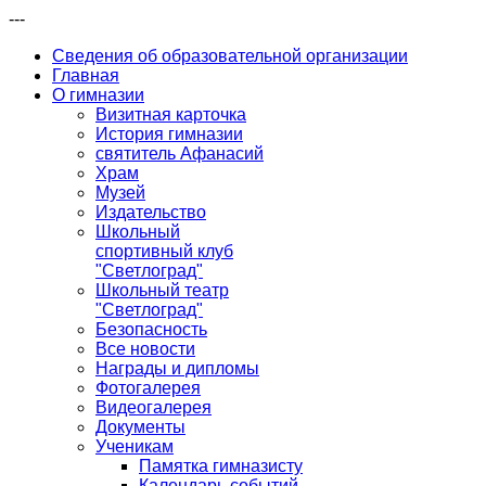
---
Сведения об образовательной организации
Главная
О гимназии
Визитная карточка
История гимназии
святитель Афанасий
Храм
Музей
Издательство
Школьный
спортивный клуб
"Светлоград"
Школьный театр
"Светлоград"
Безопасность
Все новости
Награды и дипломы
Фотогалерея
Видеогалерея
Документы
Ученикам
Памятка гимназисту
Календарь событий