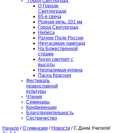
"Город Светлоград"
О Городе
Светлограде
65-я свеча
Родная речь. 101 км
Город Светлоград
Небеса
Ратное Поле России
Неугасимая лампада
На Божественной
страже
Ангел смотрит с
высоты
Неопалимая купина
Пасха Красная
Фестиваль
православной
культуры
Чтения
Семинары
Конференции
Благотворительность
Сестричество
Начало
/
О гимназии
/
Новости
/
С Днем Учителя!