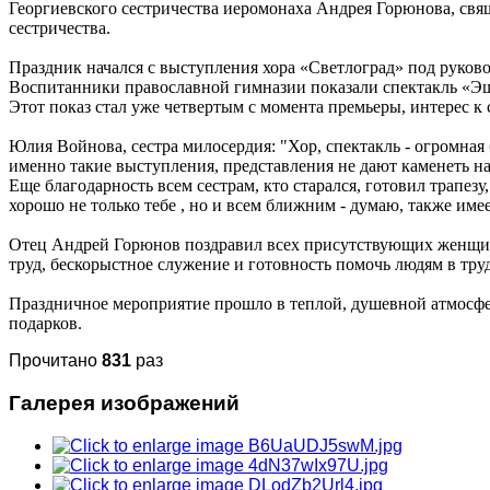
Георгиевского сестричества иеромонаха Андрея Горюнова, свя
сестричества.
Праздник начался с выступления хора «Светлоград» под руко
Воспитанники православной гимназии показали спектакль «Эше
Этот показ стал уже четвертым с момента премьеры, интерес к 
Юлия Войнова, сестра милосердия: "Хор, спектакль - огромная
именно такие выступления, представления не дают каменеть 
Еще благодарность всем сестрам, кто старался, готовил трапезу,
хорошо не только тебе , но и всем ближним - думаю, также имее
Отец Андрей Горюнов поздравил всех присутствующих женщин 
труд, бескорыстное служение и готовность помочь людям в тру
Праздничное мероприятие прошло в теплой, душевной атмосфе
подарков.
Прочитано
831
раз
Галерея изображений