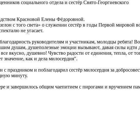
щенников социального отдела и сестёр Свято-Георгиевского
водством Красновой Елены Фёдоровной.
лон с того света» о служении сестёр в годы Первой мировой в
спекталю не угасает.
 благодарность руководителям и участникам, молодцы ребята! Во
нашим душам, душеполезные эмоции вызывают, давая силы идти 
 все вкусно, душевно! Чувство радости от единения, тепла, от то
т значение, как и дела милосердия".
с праздником и поблагодарил сестёр милосердия за добросове
дную минуту.
ре и завершилось общим чаепитием с пирогами и вручением па