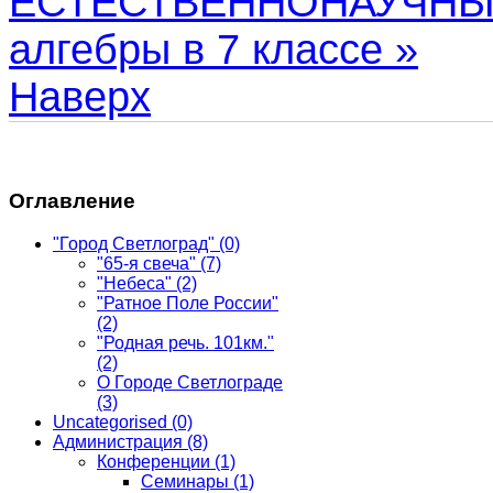
ЕСТЕСТВЕННОНАУЧНЫХ
алгебры в 7 классе »
Наверх
Оглавление
"Город Светлоград"
(0)
"65-я свеча"
(7)
"Небеса"
(2)
"Ратное Поле России"
(2)
"Родная речь. 101км."
(2)
О Городе Светлограде
(3)
Uncategorised
(0)
Администрация
(8)
Конференции
(1)
Семинары
(1)