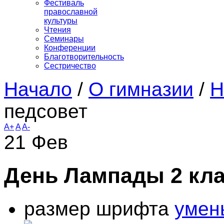
Фестиваль
православной
культуры
Чтения
Семинары
Конференции
Благотворительность
Сестричество
Начало
/
О гимназии
/
Н
педсовет
A+
A
A-
21
Фев
День Лампады 2 кл
размер шрифта
умен