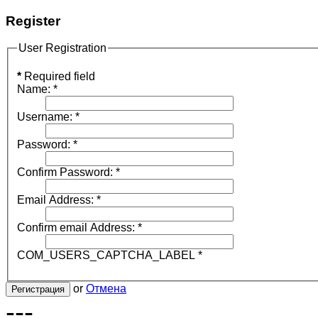
Register
User Registration
*
Required field
Name:
*
Username:
*
Password:
*
Confirm Password:
*
Email Address:
*
Confirm email Address:
*
COM_USERS_CAPTCHA_LABEL
*
or
Отмена
Регистрация
---