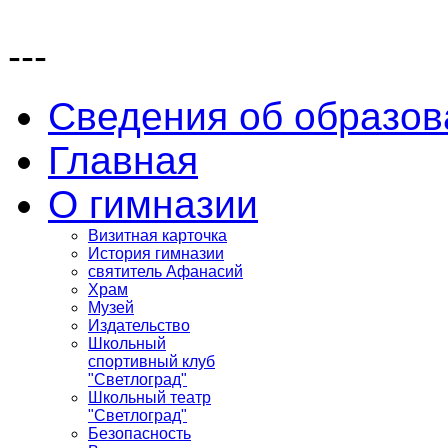
---
Сведения об образов
Главная
О гимназии
Визитная карточка
История гимназии
святитель Афанасий
Храм
Музей
Издательство
Школьный
спортивный клуб
"Светлоград"
Школьный театр
"Светлоград"
Безопасность