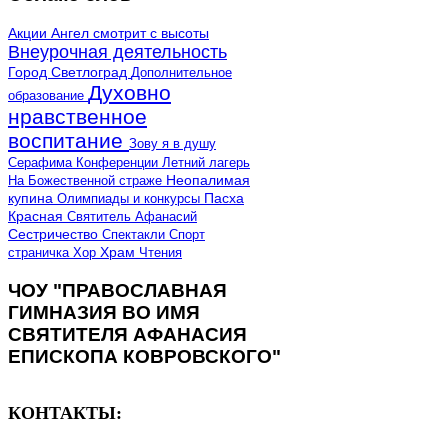
Акции
Ангел смотрит с высоты
Внеурочная деятельность
Город Светлоград
Дополнительное
Духовно
образование
нравственное
воспитание
Зову я в душу
Серафима
Конференции
Летний лагерь
Неопалимая
На Божественной страже
купина
Олимпиады и конкурсы
Пасха
Красная
Святитель Афанасий
Сестричество
Спектакли
Спорт
страничка
Хор
Храм
Чтения
ЧОУ "ПРАВОСЛАВНАЯ
ГИМНАЗИЯ ВО ИМЯ
СВЯТИТЕЛЯ АФАНАСИЯ
ЕПИСКОПА КОВРОВСКОГО"
КОНТАКТЫ: