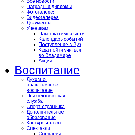
Все новости
Награды и дипломы
Фотогалерея
Видеогалерея
Документы
Ученикам
Памятка гимназисту
Календарь событий
Поступление в Вуз
Куда пойти учиться
во Владимире
Акции
Воспитание
Духовно-
нравственное
воспитание
Психологическая
служба
Спорт. страничка
Дополнительное
образование
Конкурс чтецов
Спектакли
Сценарии