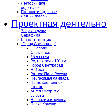
Лектории для
родителей
Питание и здоровье
Летний лагерь
Проектная деятельно
Зову я в душу
Серафима
В память вечную
"Город Светлоград"
О Городе
Светлограде
65-я свеча
Родная речь. 101 км
Город Светлоград
Небеса
Ратное Поле России
Неугасимая лампада
На Божественной
страже
Ангел смотрит с
высоты
Неопалимая купина
Пасха Красная