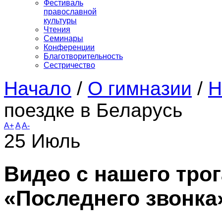
Фестиваль
православной
культуры
Чтения
Семинары
Конференции
Благотворительность
Сестричество
Начало
/
О гимназии
/
Н
поездке в Беларусь
A+
A
A-
25
Июль
Видео с нашего тро
«Последнего звонка»