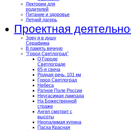
Лектории для
родителей
Питание и здоровье
Летний лагерь
Проектная деятельно
Зову я в душу
Серафима
В память вечную
"Город Светлоград"
О Городе
Светлограде
65-я свеча
Родная речь. 101 км
Город Светлоград
Небеса
Ратное Поле России
Неугасимая лампада
На Божественной
страже
Ангел смотрит с
высоты
Неопалимая купина
Пасха Красная