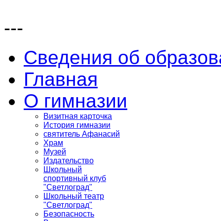
---
Сведения об образов
Главная
О гимназии
Визитная карточка
История гимназии
святитель Афанасий
Храм
Музей
Издательство
Школьный
спортивный клуб
"Светлоград"
Школьный театр
"Светлоград"
Безопасность