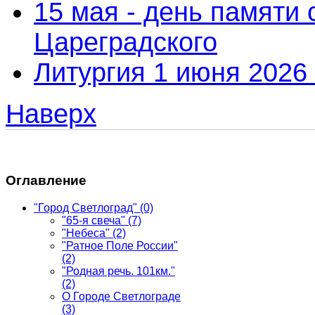
15 мая - день памяти
Цареградского
Литургия 1 июня 2026 
Наверх
Оглавление
"Город Светлоград"
(0)
"65-я свеча"
(7)
"Небеса"
(2)
"Ратное Поле России"
(2)
"Родная речь. 101км."
(2)
О Городе Светлограде
(3)