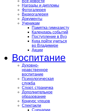
Все новости
Награды и дипломы
Фотогалерея
Видеогалерея
Документы
Ученикам
Памятка гимназисту
Календарь событий
Поступление в Вуз
Куда пойти учиться
во Владимире
Акции
Воспитание
Духовно-
нравственное
воспитание
Психологическая
служба
Спорт. страничка
Дополнительное
образование
Конкурс чтецов
Спектакли
Сценарии