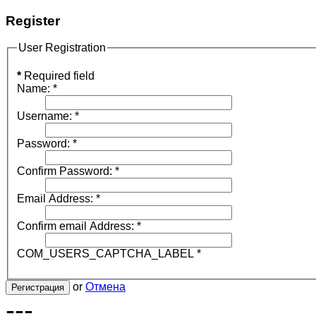
Register
User Registration
*
Required field
Name:
*
Username:
*
Password:
*
Confirm Password:
*
Email Address:
*
Confirm email Address:
*
COM_USERS_CAPTCHA_LABEL
*
or
Отмена
Регистрация
---