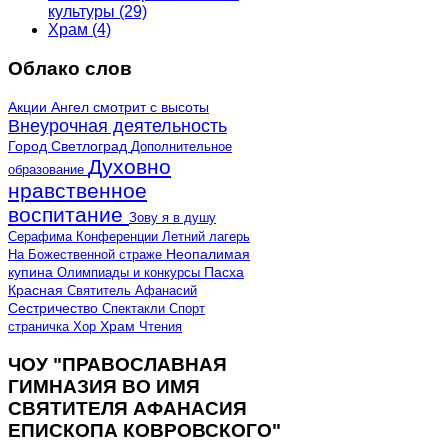
культуры
(29)
Храм
(4)
Облако слов
Акции
Ангел смотрит с высоты
Внеурочная деятельность
Город Светлоград
Дополнительное
Духовно
образование
нравственное
воспитание
Зову я в душу
Серафима
Конференции
Летний лагерь
Неопалимая
На Божественной страже
купина
Олимпиады и конкурсы
Пасха
Красная
Святитель Афанасий
Сестричество
Спектакли
Спорт
страничка
Хор
Храм
Чтения
ЧОУ "ПРАВОСЛАВНАЯ
ГИМНАЗИЯ ВО ИМЯ
СВЯТИТЕЛЯ АФАНАСИЯ
ЕПИСКОПА КОВРОВСКОГО"