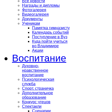
Все новости
Награды и дипломы
Фотогалерея
Видеогалерея
Документы
Ученикам
Памятка гимназисту
Календарь событий
Поступление в Вуз
Куда пойти учиться
во Владимире
Акции
Воспитание
Духовно-
нравственное
воспитание
Психологическая
служба
Спорт. страничка
Дополнительное
образование
Конкурс чтецов
Спектакли
Сценарии