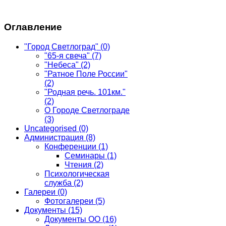
Оглавление
"Город Светлоград"
(0)
"65-я свеча"
(7)
"Небеса"
(2)
"Ратное Поле России"
(2)
"Родная речь. 101км."
(2)
О Городе Светлограде
(3)
Uncategorised
(0)
Администрация
(8)
Конференции
(1)
Семинары
(1)
Чтения
(2)
Психологическая
служба
(2)
Галереи
(0)
Фотогалереи
(5)
Документы
(15)
Документы ОО
(16)