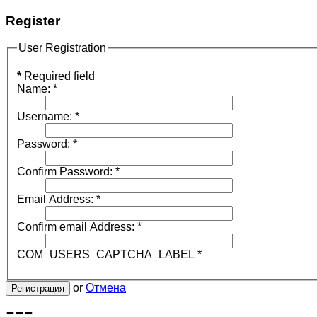
Register
User Registration
*
Required field
Name:
*
Username:
*
Password:
*
Confirm Password:
*
Email Address:
*
Confirm email Address:
*
COM_USERS_CAPTCHA_LABEL
*
or
Отмена
Регистрация
---