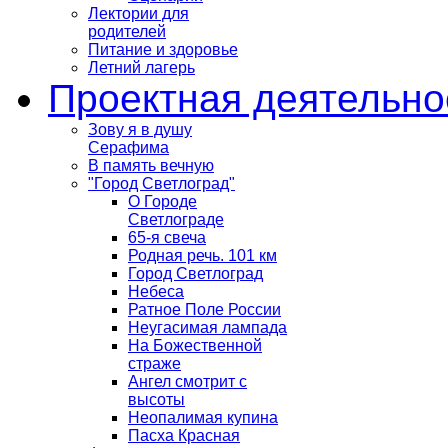
Лектории для
родителей
Питание и здоровье
Летний лагерь
Проектная деятельно
Зову я в душу
Серафима
В память вечную
"Город Светлоград"
О Городе
Светлограде
65-я свеча
Родная речь. 101 км
Город Светлоград
Небеса
Ратное Поле России
Неугасимая лампада
На Божественной
страже
Ангел смотрит с
высоты
Неопалимая купина
Пасха Красная