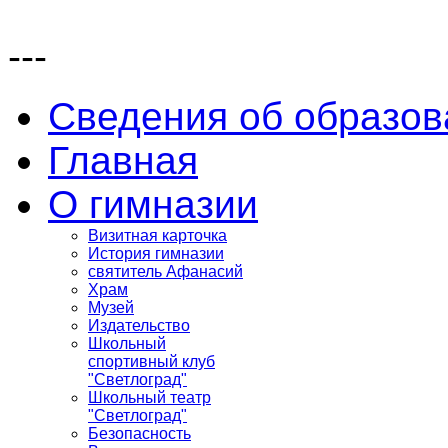
---
Сведения об образов
Главная
О гимназии
Визитная карточка
История гимназии
святитель Афанасий
Храм
Музей
Издательство
Школьный
спортивный клуб
"Светлоград"
Школьный театр
"Светлоград"
Безопасность