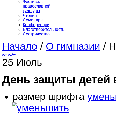
Фестиваль
православной
культуры
Чтения
Семинары
Конференции
Благотворительность
Сестричество
Начало
/
О гимназии
/
Н
A+
A
A-
25
Июль
День защиты детей 
размер шрифта
умень