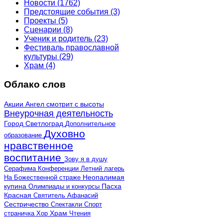
Новости
(1762)
Предстоящие события
(3)
Проекты
(5)
Сценарии
(8)
Ученик и родитель
(23)
Фестиваль православной
культуры
(29)
Храм
(4)
Облако слов
Акции
Ангел смотрит с высоты
Внеурочная деятельность
Город Светлоград
Дополнительное
Духовно
образование
нравственное
воспитание
Зову я в душу
Серафима
Конференции
Летний лагерь
Неопалимая
На Божественной страже
купина
Олимпиады и конкурсы
Пасха
Красная
Святитель Афанасий
Сестричество
Спектакли
Спорт
страничка
Хор
Храм
Чтения