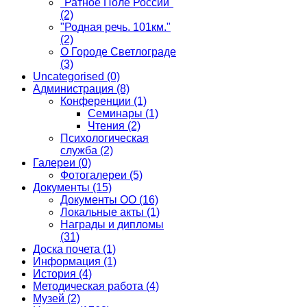
"Ратное Поле России"
(2)
"Родная речь. 101км."
(2)
О Городе Светлограде
(3)
Uncategorised
(0)
Администрация
(8)
Конференции
(1)
Семинары
(1)
Чтения
(2)
Психологическая
служба
(2)
Галереи
(0)
Фотогалереи
(5)
Документы
(15)
Документы ОО
(16)
Локальные акты
(1)
Награды и дипломы
(31)
Доска почета
(1)
Информация
(1)
История
(4)
Методическая работа
(4)
Музей
(2)