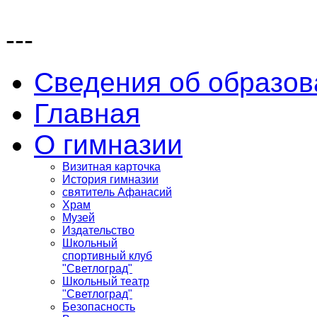
---
Сведения об образов
Главная
О гимназии
Визитная карточка
История гимназии
святитель Афанасий
Храм
Музей
Издательство
Школьный
спортивный клуб
"Светлоград"
Школьный театр
"Светлоград"
Безопасность