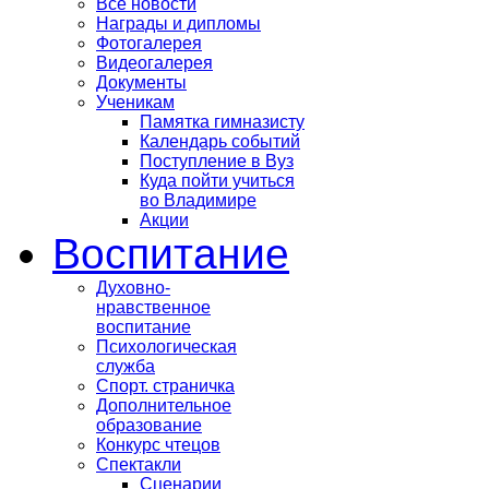
Все новости
Награды и дипломы
Фотогалерея
Видеогалерея
Документы
Ученикам
Памятка гимназисту
Календарь событий
Поступление в Вуз
Куда пойти учиться
во Владимире
Акции
Воспитание
Духовно-
нравственное
воспитание
Психологическая
служба
Спорт. страничка
Дополнительное
образование
Конкурс чтецов
Спектакли
Сценарии