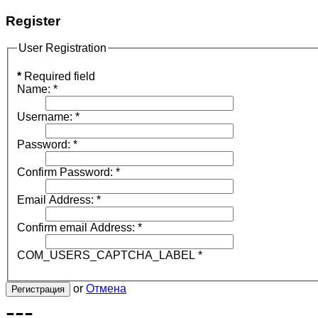
Register
User Registration
*
Required field
Name:
*
Username:
*
Password:
*
Confirm Password:
*
Email Address:
*
Confirm email Address:
*
COM_USERS_CAPTCHA_LABEL
*
or
Отмена
Регистрация
---