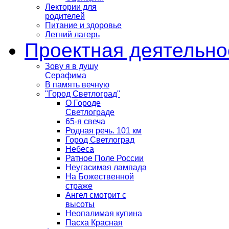
Лектории для
родителей
Питание и здоровье
Летний лагерь
Проектная деятельно
Зову я в душу
Серафима
В память вечную
"Город Светлоград"
О Городе
Светлограде
65-я свеча
Родная речь. 101 км
Город Светлоград
Небеса
Ратное Поле России
Неугасимая лампада
На Божественной
страже
Ангел смотрит с
высоты
Неопалимая купина
Пасха Красная