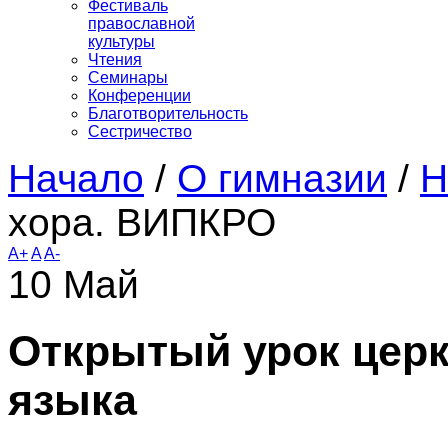
Фестиваль
православной
культуры
Чтения
Семинары
Конференции
Благотворительность
Сестричество
Начало
/
О гимназии
/
Н
хора. ВИПКРО
A+
A
A-
10
Май
Открытый урок цер
языка