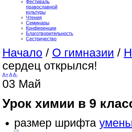
Фестиваль
православной
культуры
Чтения
Семинары
Конференции
Благотворительность
Сестричество
Начало
/
О гимназии
/
Н
сердец открылся!
A+
A
A-
03
Май
Урок химии в 9 клас
размер шрифта
умень