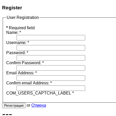
Register
User Registration
*
Required field
Name:
*
Username:
*
Password:
*
Confirm Password:
*
Email Address:
*
Confirm email Address:
*
COM_USERS_CAPTCHA_LABEL
*
or
Отмена
Регистрация
---