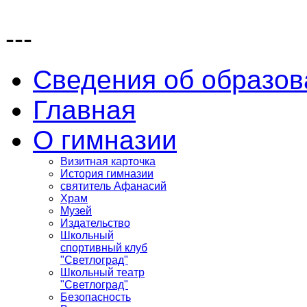
---
Сведения об образов
Главная
О гимназии
Визитная карточка
История гимназии
святитель Афанасий
Храм
Музей
Издательство
Школьный
спортивный клуб
"Светлоград"
Школьный театр
"Светлоград"
Безопасность