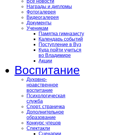
Все новости
Награды и дипломы
Фотогалерея
Видеогалерея
Документы
Ученикам
Памятка гимназисту
Календарь событий
Поступление в Вуз
Куда пойти учиться
во Владимире
Акции
Воспитание
Духовно-
нравственное
воспитание
Психологическая
служба
Спорт. страничка
Дополнительное
образование
Конкурс чтецов
Спектакли
Сценарии