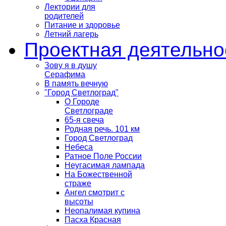
Лектории для
родителей
Питание и здоровье
Летний лагерь
Проектная деятельно
Зову я в душу
Серафима
В память вечную
"Город Светлоград"
О Городе
Светлограде
65-я свеча
Родная речь. 101 км
Город Светлоград
Небеса
Ратное Поле России
Неугасимая лампада
На Божественной
страже
Ангел смотрит с
высоты
Неопалимая купина
Пасха Красная