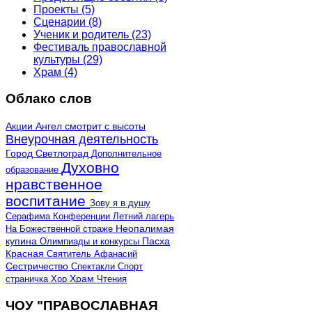
Проекты
(5)
Сценарии
(8)
Ученик и родитель
(23)
Фестиваль православной
культуры
(29)
Храм
(4)
Облако слов
Акции
Ангел смотрит с высоты
Внеурочная деятельность
Город Светлоград
Дополнительное
Духовно
образование
нравственное
воспитание
Зову я в душу
Серафима
Конференции
Летний лагерь
Неопалимая
На Божественной страже
купина
Олимпиады и конкурсы
Пасха
Красная
Святитель Афанасий
Сестричество
Спектакли
Спорт
страничка
Хор
Храм
Чтения
ЧОУ "ПРАВОСЛАВНАЯ