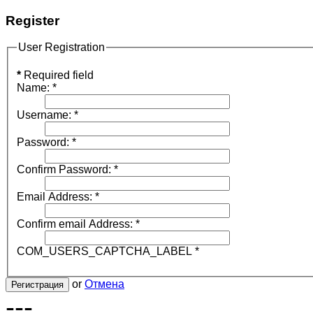
Register
User Registration
*
Required field
Name:
*
Username:
*
Password:
*
Confirm Password:
*
Email Address:
*
Confirm email Address:
*
COM_USERS_CAPTCHA_LABEL
*
or
Отмена
Регистрация
---