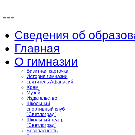
---
Сведения об образов
Главная
О гимназии
Визитная карточка
История гимназии
святитель Афанасий
Храм
Музей
Издательство
Школьный
спортивный клуб
"Светлоград"
Школьный театр
"Светлоград"
Безопасность