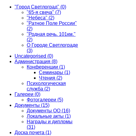
"Город Светлоград"
(0)
"65-я свеча"
(7)
"Небеса"
(2)
"Ратное Поле России"
(2)
"Родная речь. 101км."
(2)
О Городе Светлограде
(3)
Uncategorised
(0)
Администрация
(8)
Конференции
(1)
Семинары
(1)
Чтения
(2)
Психологическая
служба
(2)
Галереи
(0)
Фотогалереи
(5)
Документы
(15)
Документы ОО
(16)
Локальные акты
(1)
Награды и дипломы
(31)
Доска почета
(1)