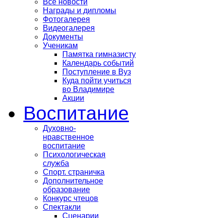
Все новости
Награды и дипломы
Фотогалерея
Видеогалерея
Документы
Ученикам
Памятка гимназисту
Календарь событий
Поступление в Вуз
Куда пойти учиться
во Владимире
Акции
Воспитание
Духовно-
нравственное
воспитание
Психологическая
служба
Спорт. страничка
Дополнительное
образование
Конкурс чтецов
Спектакли
Сценарии