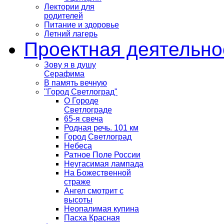
Лектории для
родителей
Питание и здоровье
Летний лагерь
Проектная деятельно
Зову я в душу
Серафима
В память вечную
"Город Светлоград"
О Городе
Светлограде
65-я свеча
Родная речь. 101 км
Город Светлоград
Небеса
Ратное Поле России
Неугасимая лампада
На Божественной
страже
Ангел смотрит с
высоты
Неопалимая купина
Пасха Красная