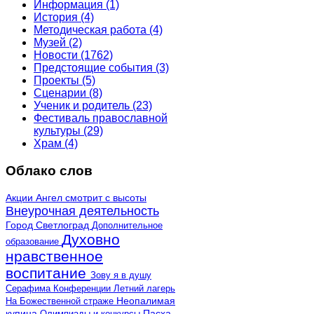
Информация
(1)
История
(4)
Методическая работа
(4)
Музей
(2)
Новости
(1762)
Предстоящие события
(3)
Проекты
(5)
Сценарии
(8)
Ученик и родитель
(23)
Фестиваль православной
культуры
(29)
Храм
(4)
Облако слов
Акции
Ангел смотрит с высоты
Внеурочная деятельность
Город Светлоград
Дополнительное
Духовно
образование
нравственное
воспитание
Зову я в душу
Серафима
Конференции
Летний лагерь
Неопалимая
На Божественной страже
купина
Олимпиады и конкурсы
Пасха