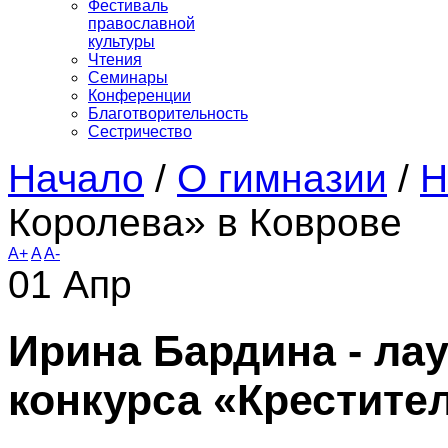
Фестиваль
православной
культуры
Чтения
Семинары
Конференции
Благотворительность
Сестричество
Начало
/
О гимназии
/
Н
Королева» в Коврове
A+
A
A-
01
Апр
Ирина Бардина - ла
конкурса «Крестите