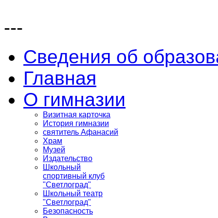
---
Сведения об образов
Главная
О гимназии
Визитная карточка
История гимназии
святитель Афанасий
Храм
Музей
Издательство
Школьный
спортивный клуб
"Светлоград"
Школьный театр
"Светлоград"
Безопасность