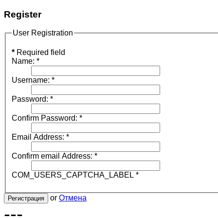
Register
User Registration
*
Required field
Name:
*
Username:
*
Password:
*
Confirm Password:
*
Email Address:
*
Confirm email Address:
*
COM_USERS_CAPTCHA_LABEL
*
or
Отмена
Регистрация
---