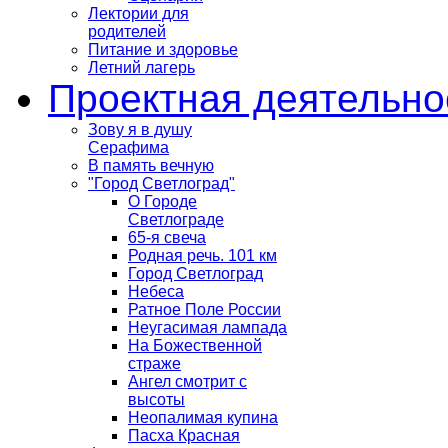
Лектории для
родителей
Питание и здоровье
Летний лагерь
Проектная деятельно
Зову я в душу
Серафима
В память вечную
"Город Светлоград"
О Городе
Светлограде
65-я свеча
Родная речь. 101 км
Город Светлоград
Небеса
Ратное Поле России
Неугасимая лампада
На Божественной
страже
Ангел смотрит с
высоты
Неопалимая купина
Пасха Красная