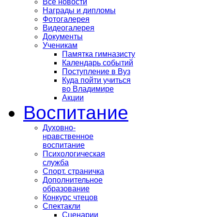
Все новости
Награды и дипломы
Фотогалерея
Видеогалерея
Документы
Ученикам
Памятка гимназисту
Календарь событий
Поступление в Вуз
Куда пойти учиться
во Владимире
Акции
Воспитание
Духовно-
нравственное
воспитание
Психологическая
служба
Спорт. страничка
Дополнительное
образование
Конкурс чтецов
Спектакли
Сценарии