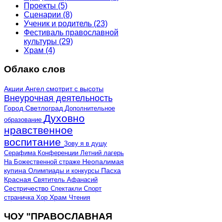
Проекты
(5)
Сценарии
(8)
Ученик и родитель
(23)
Фестиваль православной
культуры
(29)
Храм
(4)
Облако слов
Акции
Ангел смотрит с высоты
Внеурочная деятельность
Город Светлоград
Дополнительное
Духовно
образование
нравственное
воспитание
Зову я в душу
Серафима
Конференции
Летний лагерь
Неопалимая
На Божественной страже
купина
Олимпиады и конкурсы
Пасха
Красная
Святитель Афанасий
Сестричество
Спектакли
Спорт
страничка
Хор
Храм
Чтения
ЧОУ "ПРАВОСЛАВНАЯ