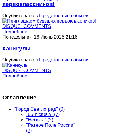
первоклассников!
Опубликовано в
Предстоящие события
DISQUS_COMMENTS
Подробнее ...
Понедельник, 16 Июнь 2025 21:16
Каникулы
Опубликовано в
Предстоящие события
DISQUS_COMMENTS
Подробнее ...
Оглавление
"Город Светлоград"
(0)
"65-я свеча"
(7)
"Небеса"
(2)
"Ратное Поле России"
(2)