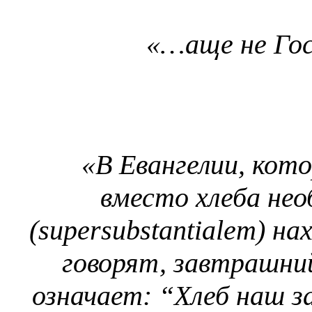
«…аще не Гос
«В Евангелии, кот
вместо хлеба нео
(supersubstantialem) на
говорят, завтрашний 
означает: “Хлеб наш з