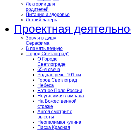
Лектории для
родителей
Питание и здоровье
Летний лагерь
Проектная деятельно
Зову я в душу
Серафима
В память вечную
"Город Светлоград"
О Городе
Светлограде
65-я свеча
Родная речь. 101 км
Город Светлоград
Небеса
Ратное Поле России
Неугасимая лампада
На Божественной
страже
Ангел смотрит с
высоты
Неопалимая купина
Пасха Красная