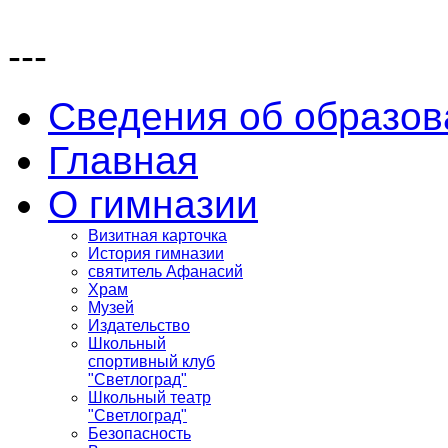
---
Сведения об образов
Главная
О гимназии
Визитная карточка
История гимназии
святитель Афанасий
Храм
Музей
Издательство
Школьный
спортивный клуб
"Светлоград"
Школьный театр
"Светлоград"
Безопасность