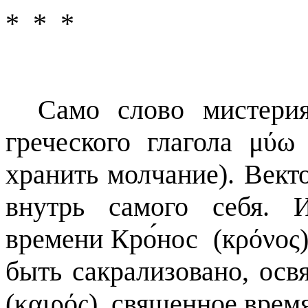
*
*
*
Само слово мистерия
греческого глагола μύω 
хранить молчание). Вект
внутрь самого себя. 
времени Кро́нос
(кρόνος
быть сакрализовано, осв
(καιρός), священное время