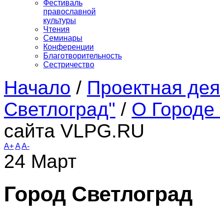
Фестиваль
православной
культуры
Чтения
Семинары
Конференции
Благотворительность
Сестричество
Начало
/
Проектная дея
Светлоград"
/
О Городе
сайта VLPG.RU
A+
A
A-
24
Март
Город Светлоград