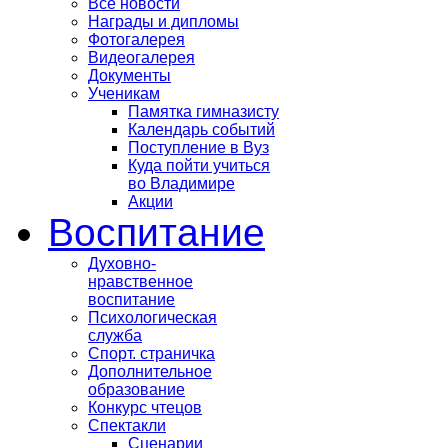
Все новости
Награды и дипломы
Фотогалерея
Видеогалерея
Документы
Ученикам
Памятка гимназисту
Календарь событий
Поступление в Вуз
Куда пойти учиться
во Владимире
Акции
Воспитание
Духовно-
нравственное
воспитание
Психологическая
служба
Спорт. страничка
Дополнительное
образование
Конкурс чтецов
Спектакли
Сценарии