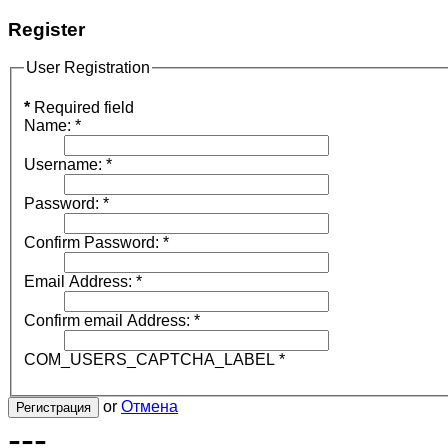
Register
User Registration
*
Required field
Name:
*
Username:
*
Password:
*
Confirm Password:
*
Email Address:
*
Confirm email Address:
*
COM_USERS_CAPTCHA_LABEL
*
or
Отмена
Регистрация
---