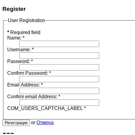
Register
User Registration
*
Required field
Name:
*
Username:
*
Password:
*
Confirm Password:
*
Email Address:
*
Confirm email Address:
*
COM_USERS_CAPTCHA_LABEL
*
or
Отмена
Регистрация
---