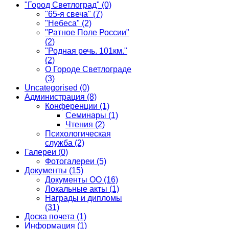
"Город Светлоград"
(0)
"65-я свеча"
(7)
"Небеса"
(2)
"Ратное Поле России"
(2)
"Родная речь. 101км."
(2)
О Городе Светлограде
(3)
Uncategorised
(0)
Администрация
(8)
Конференции
(1)
Семинары
(1)
Чтения
(2)
Психологическая
служба
(2)
Галереи
(0)
Фотогалереи
(5)
Документы
(15)
Документы ОО
(16)
Локальные акты
(1)
Награды и дипломы
(31)
Доска почета
(1)
Информация
(1)