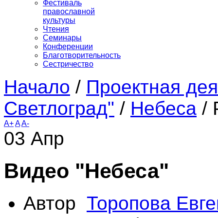
Фестиваль
православной
культуры
Чтения
Семинары
Конференции
Благотворительность
Сестричество
Начало
/
Проектная дея
Светлоград"
/
Небеса
/
A+
A
A-
03
Апр
Видео "Небеса"
Автор
Торопова Евге