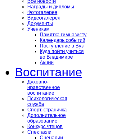
Все новости
Награды и дипломы
Фотогалерея
Видеогалерея
Документы
Ученикам
Памятка гимназисту
Календарь событий
Поступление в Вуз
Куда пойти учиться
во Владимире
Акции
Воспитание
Духовно-
нравственное
воспитание
Психологическая
служба
Спорт. страничка
Дополнительное
образование
Конкурс чтецов
Спектакли
Сценарии