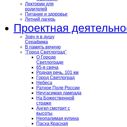
Лектории для
родителей
Питание и здоровье
Летний лагерь
Проектная деятельно
Зову я в душу
Серафима
В память вечную
"Город Светлоград"
О Городе
Светлограде
65-я свеча
Родная речь. 101 км
Город Светлоград
Небеса
Ратное Поле России
Неугасимая лампада
На Божественной
страже
Ангел смотрит с
высоты
Неопалимая купина
Пасха Красная