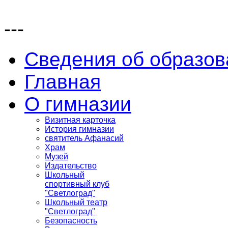
---
Сведения об образов
Главная
О гимназии
Визитная карточка
История гимназии
святитель Афанасий
Храм
Музей
Издательство
Школьный
спортивный клуб
"Светлоград"
Школьный театр
"Светлоград"
Безопасность