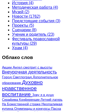
История
(4)
Методическая работа
(4)
Музей
(2)
Новости
(1762)
Предстоящие события
(3)
Проекты
(5)
Сценарии
(8)
Ученик и родитель
(23)
Фестиваль православной
культуры
(29)
Храм
(4)
Облако слов
Акции
Ангел смотрит с высоты
Внеурочная деятельность
Город Светлоград
Дополнительное
Духовно
образование
нравственное
воспитание
Зову я в душу
Серафима
Конференции
Летний лагерь
Неопалимая
На Божественной страже
купина
Олимпиады и конкурсы
Пасха