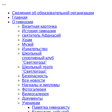
---
Сведения об образовательной организации
Главная
О гимназии
Визитная карточка
История гимназии
святитель Афанасий
Храм
Музей
Издательство
Школьный
спортивный клуб
"Светлоград"
Школьный театр
"Светлоград"
Безопасность
Все новости
Награды и дипломы
Фотогалерея
Видеогалерея
Документы
Ученикам
Памятка гимназисту
Календарь событий