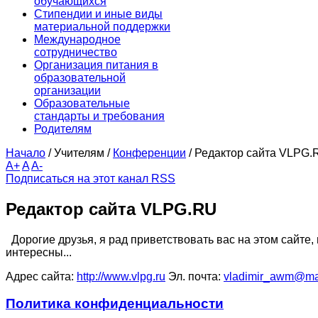
обучающихся
Стипендии и иные виды
материальной поддержки
Международное
сотрудничество
Организация питания в
образовательной
организации
Образовательные
стандарты и требования
Родителям
Начало
/
Учителям
/
Конференции
/
Редактор сайта VLPG.
A+
A
A-
Подписаться на этот канал RSS
Редактор сайта VLPG.RU
Дорогие друзья, я рад приветствовать вас на этом сайте,
интересны...
Адрес сайта:
http://www.vlpg.ru
Эл. почта:
vladimir_awm@mai
Политика конфиденциальности