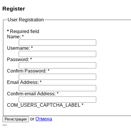
Register
User Registration
*
Required field
Name:
*
Username:
*
Password:
*
Confirm Password:
*
Email Address:
*
Confirm email Address:
*
COM_USERS_CAPTCHA_LABEL
*
or
Отмена
Регистрация
---