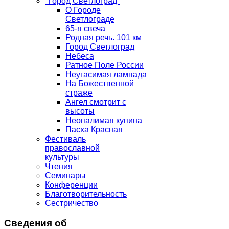
"Город Светлоград"
О Городе
Светлограде
65-я свеча
Родная речь. 101 км
Город Светлоград
Небеса
Ратное Поле России
Неугасимая лампада
На Божественной
страже
Ангел смотрит с
высоты
Неопалимая купина
Пасха Красная
Фестиваль
православной
культуры
Чтения
Семинары
Конференции
Благотворительность
Сестричество
Сведения об