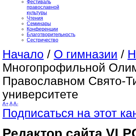
Фестиваль
православной
культуры
Чтения
Семинары
Конференции
Благотворительность
Сестричество
Начало
/
О гимназии
/
Н
Многопрофильной Олим
Православном Свято-Т
университете
A+
A
A-
Подписаться на этот к
Редактор сайта VLP