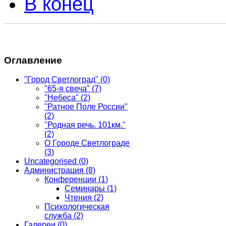
В конец
Оглавление
"Город Светлоград"
(0)
"65-я свеча"
(7)
"Небеса"
(2)
"Ратное Поле России"
(2)
"Родная речь. 101км."
(2)
О Городе Светлограде
(3)
Uncategorised
(0)
Администрация
(8)
Конференции
(1)
Семинары
(1)
Чтения
(2)
Психологическая
служба
(2)
Галереи
(0)