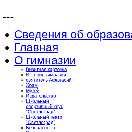
---
Сведения об образов
Главная
О гимназии
Визитная карточка
История гимназии
святитель Афанасий
Храм
Музей
Издательство
Школьный
спортивный клуб
"Светлоград"
Школьный театр
"Светлоград"
Безопасность