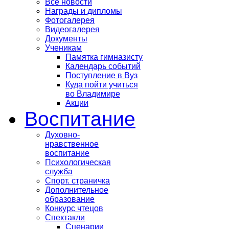
Все новости
Награды и дипломы
Фотогалерея
Видеогалерея
Документы
Ученикам
Памятка гимназисту
Календарь событий
Поступление в Вуз
Куда пойти учиться
во Владимире
Акции
Воспитание
Духовно-
нравственное
воспитание
Психологическая
служба
Спорт. страничка
Дополнительное
образование
Конкурс чтецов
Спектакли
Сценарии