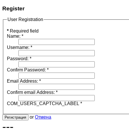
Register
User Registration
*
Required field
Name:
*
Username:
*
Password:
*
Confirm Password:
*
Email Address:
*
Confirm email Address:
*
COM_USERS_CAPTCHA_LABEL
*
or
Отмена
Регистрация
---