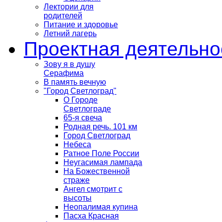
Лектории для
родителей
Питание и здоровье
Летний лагерь
Проектная деятельно
Зову я в душу
Серафима
В память вечную
"Город Светлоград"
О Городе
Светлограде
65-я свеча
Родная речь. 101 км
Город Светлоград
Небеса
Ратное Поле России
Неугасимая лампада
На Божественной
страже
Ангел смотрит с
высоты
Неопалимая купина
Пасха Красная