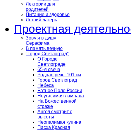
Лектории для
родителей
Питание и здоровье
Летний лагерь
Проектная деятельно
Зову я в душу
Серафима
В память вечную
"Город Светлоград"
О Городе
Светлограде
65-я свеча
Родная речь. 101 км
Город Светлоград
Небеса
Ратное Поле России
Неугасимая лампада
На Божественной
страже
Ангел смотрит с
высоты
Неопалимая купина
Пасха Красная