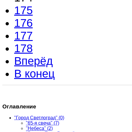
175
176
177
178
Вперёд
В конец
Оглавление
"Город Светлоград"
(0)
"65-я свеча"
(7)
"Небеса"
(2)