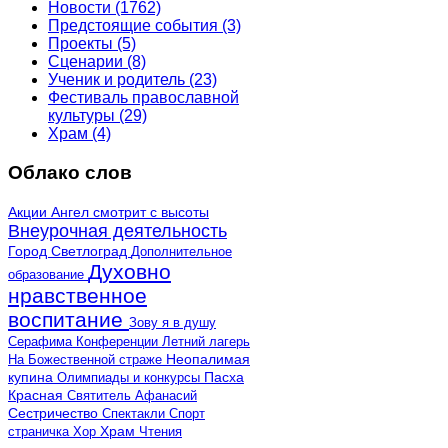
Новости
(1762)
Предстоящие события
(3)
Проекты
(5)
Сценарии
(8)
Ученик и родитель
(23)
Фестиваль православной
культуры
(29)
Храм
(4)
Облако слов
Акции
Ангел смотрит с высоты
Внеурочная деятельность
Город Светлоград
Дополнительное
Духовно
образование
нравственное
воспитание
Зову я в душу
Серафима
Конференции
Летний лагерь
Неопалимая
На Божественной страже
купина
Олимпиады и конкурсы
Пасха
Красная
Святитель Афанасий
Сестричество
Спектакли
Спорт
страничка
Хор
Храм
Чтения