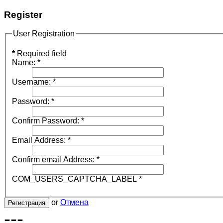
Register
User Registration
*
Required field
Name:
*
Username:
*
Password:
*
Confirm Password:
*
Email Address:
*
Confirm email Address:
*
COM_USERS_CAPTCHA_LABEL
*
or
Отмена
Регистрация
---