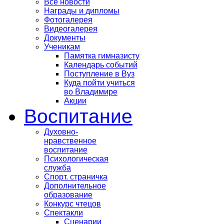
Все новости
Награды и дипломы
Фотогалерея
Видеогалерея
Документы
Ученикам
Памятка гимназисту
Календарь событий
Поступление в Вуз
Куда пойти учиться
во Владимире
Акции
Воспитание
Духовно-
нравственное
воспитание
Психологическая
служба
Спорт. страничка
Дополнительное
образование
Конкурс чтецов
Спектакли
Сценарии