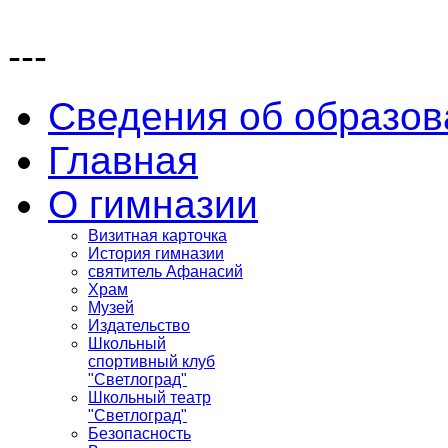
---
Сведения об образов
Главная
О гимназии
Визитная карточка
История гимназии
святитель Афанасий
Храм
Музей
Издательство
Школьный
спортивный клуб
"Светлоград"
Школьный театр
"Светлоград"
Безопасность