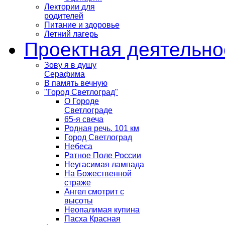
Лектории для
родителей
Питание и здоровье
Летний лагерь
Проектная деятельно
Зову я в душу
Серафима
В память вечную
"Город Светлоград"
О Городе
Светлограде
65-я свеча
Родная речь. 101 км
Город Светлоград
Небеса
Ратное Поле России
Неугасимая лампада
На Божественной
страже
Ангел смотрит с
высоты
Неопалимая купина
Пасха Красная