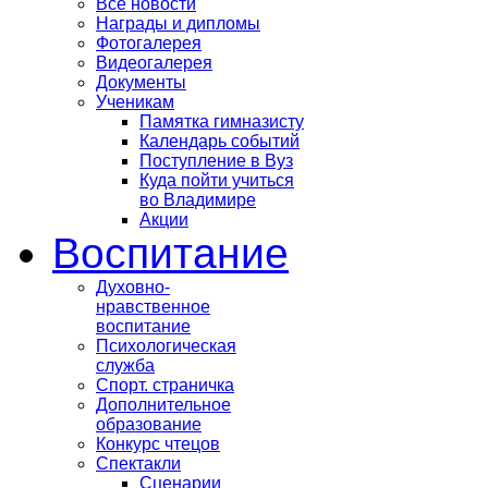
Все новости
Награды и дипломы
Фотогалерея
Видеогалерея
Документы
Ученикам
Памятка гимназисту
Календарь событий
Поступление в Вуз
Куда пойти учиться
во Владимире
Акции
Воспитание
Духовно-
нравственное
воспитание
Психологическая
служба
Спорт. страничка
Дополнительное
образование
Конкурс чтецов
Спектакли
Сценарии