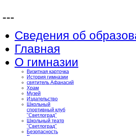
---
Сведения об образов
Главная
О гимназии
Визитная карточка
История гимназии
святитель Афанасий
Храм
Музей
Издательство
Школьный
спортивный клуб
"Светлоград"
Школьный театр
"Светлоград"
Безопасность