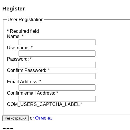
Register
User Registration
*
Required field
Name:
*
Username:
*
Password:
*
Confirm Password:
*
Email Address:
*
Confirm email Address:
*
COM_USERS_CAPTCHA_LABEL
*
or
Отмена
Регистрация
---