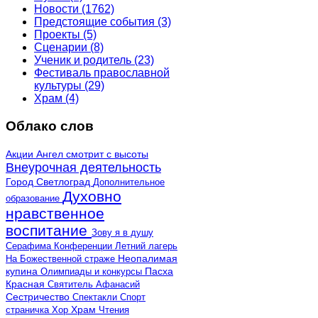
Новости
(1762)
Предстоящие события
(3)
Проекты
(5)
Сценарии
(8)
Ученик и родитель
(23)
Фестиваль православной
культуры
(29)
Храм
(4)
Облако слов
Акции
Ангел смотрит с высоты
Внеурочная деятельность
Город Светлоград
Дополнительное
Духовно
образование
нравственное
воспитание
Зову я в душу
Серафима
Конференции
Летний лагерь
Неопалимая
На Божественной страже
купина
Олимпиады и конкурсы
Пасха
Красная
Святитель Афанасий
Сестричество
Спектакли
Спорт
страничка
Хор
Храм
Чтения