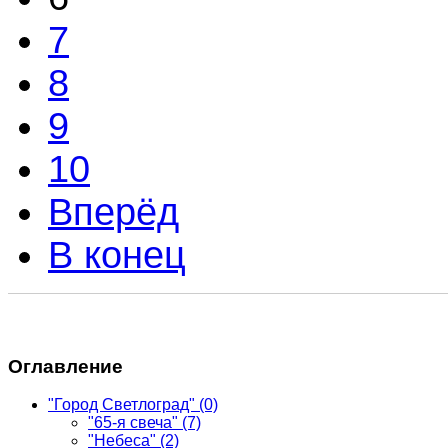
7
8
9
10
Вперёд
В конец
Оглавление
"Город Светлоград"
(0)
"65-я свеча"
(7)
"Небеса"
(2)